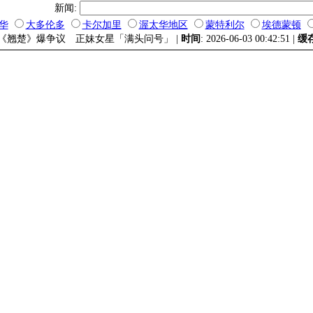
新闻:
华
大多伦多
卡尔加里
渥太华地区
蒙特利尔
埃德蒙顿
陆剧《翘楚》爆争议 正妹女星「满头问号」 |
时间
: 2026-06-03 00:42:51 |
缓