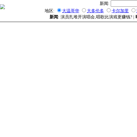
新闻:
地区:
大温哥华
大多伦多
卡尔加里
新闻
: 演员扎堆开演唱会,唱歌比演戏更赚钱? |