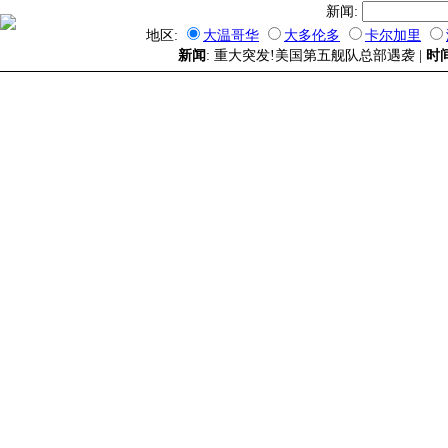
新闻:
地区:
大温哥华
大多伦多
卡尔加里
新闻
: 重大突发!美国第五舰队总部遇袭 |
时