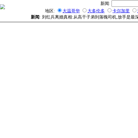
新闻:
地区:
大温哥华
大多伦多
卡尔加里
新闻
: 刘红兵离婚真相:从高干子弟到落魄司机,放手是最深